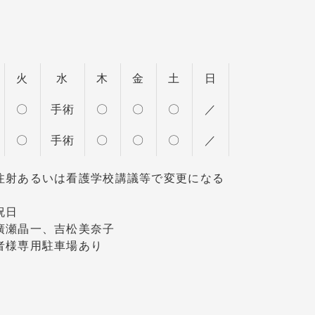
火
水
木
金
土
日
〇
手術
〇
〇
〇
／
〇
手術
〇
〇
〇
／
注射あるいは看護学校講議等で変更になる
祝日
廣瀬晶一、吉松美奈子
者様専用駐車場あり